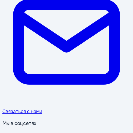
Связаться с нами
Мы в соцсетях