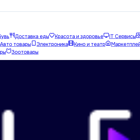
бувь
Доставка еды
Красота и здоровье
IT Сервисы
Авто товары
Электроника
Кино и театр
Маркетпле
ары
Зоотовары