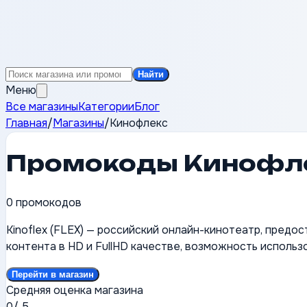
Найти
Меню
Все магазины
Категории
Блог
Главная
/
Магазины
/
Кинофлекс
Промокоды
Кинофл
0
промокодов
Kinoflex (FLEX) — российский онлайн-кинотеатр, пред
контента в HD и FullHD качестве, возможность использ
Перейти в магазин
Средняя оценка магазина
0
/ 5