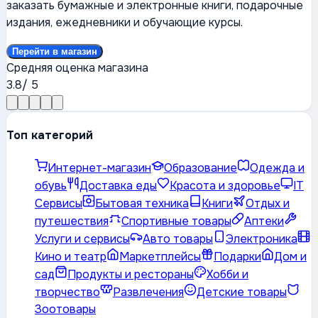
заказать бумажные и электронные книги, подарочные
издания, ежедневники и обучающие курсы.
Перейти в магазин
Средняя оценка магазина
3.8
/ 5
Топ категорий
Интернет-магазин
Образование
Одежда и
обувь
Доставка еды
Красота и здоровье
IT
Сервисы
Бытовая техника
Книги
Отдых и
путешествия
Спортивные товары
Аптеки
Услуги и сервисы
Авто товары
Электроника
Кино и театр
Маркетплейсы
Подарки
Дом и
сад
Продукты и рестораны
Хобби и
творчество
Развлечения
Детские товары
Зоотовары