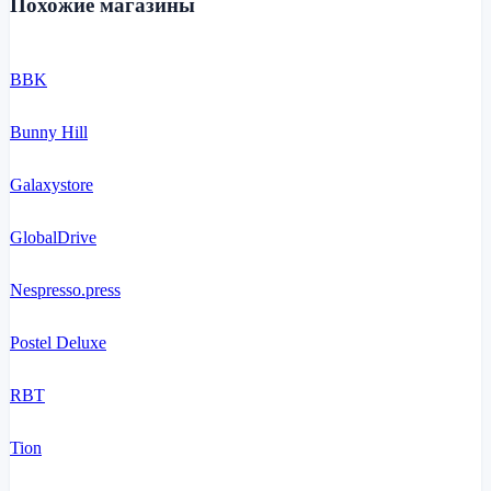
Похожие магазины
BBK
Bunny Hill
Galaxystore
GlobalDrive
Nespresso.press
Postel Deluxe
RBT
Tion