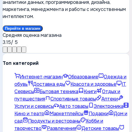
аналитики данных, программирования, дизайна,
маркетинга, менеджмента и работы с искусственным
интеллектом.
Перейти в магазин
Средняя оценка магазина
3.15
/ 5
Топ категорий
Интернет-магазин
Образование
Одежда и
обувь
Доставка еды
Красота и здоровье
IT
Сервисы
Бытовая техника
Книги
Отдых и
путешествия
Спортивные товары
Аптеки
Услуги и сервисы
Авто товары
Электроника
Кино и театр
Маркетплейсы
Подарки
Дом и
сад
Продукты и рестораны
Хобби и
творчество
Развлечения
Детские товары