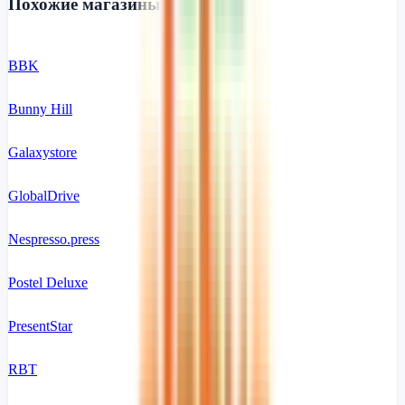
Похожие магазины
BBK
Bunny Hill
Galaxystore
GlobalDrive
Nespresso.press
Postel Deluxe
PresentStar
RBT