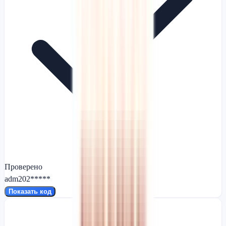
Проверено
adm202*****
Показать код