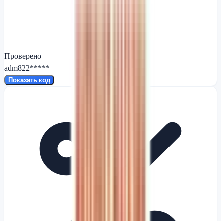
Проверено
adm822*****
Показать код