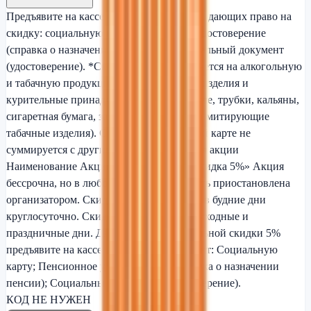
Предъявите на кассе один из документов, дающих право на
скидку: социальную карту, пенсионное удостоверение
(справка о назначении пенсии) или социальный документ
(удостоверение). *Скидка не предоставляется на алкогольную
и табачную продукцию (табак, табачные изделия и
курительные принадлежности, в том числе, трубки, кальяны,
сигаретная бумага, зажигалки и товары, имитирующие
табачные изделия). Скидка по социальной карте не
суммируется с другими акциями. Условия акции
Наименование Акции — «Социальная скидка 5%» Акция
бессрочна, но в любой момент может быть приостановлена
организатором. Скидка действует только в будние дни
круглосуточно. Скидка не действует в выходные и
праздничные дни. Для получения социальной скидки 5%
предъявите на кассе социальный документ: Социальную
карту; Пенсионное удостоверение (справка о назначении
пенсии); Социальный документ (удостоверение).
КОД НЕ НУЖЕН