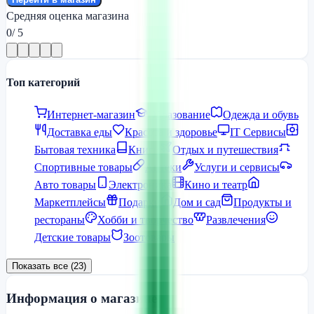
Средняя оценка магазина
0
/ 5
Топ категорий
Интернет-магазин
Образование
Одежда и обувь
Доставка еды
Красота и здоровье
IT Сервисы
Бытовая техника
Книги
Отдых и путешествия
Спортивные товары
Аптеки
Услуги и сервисы
Авто товары
Электроника
Кино и театр
Маркетплейсы
Подарки
Дом и сад
Продукты и
рестораны
Хобби и творчество
Развлечения
Детские товары
Зоотовары
Показать все (23)
Информация о магазине