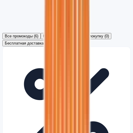
Все промокоды
(
6
)
На заказ
(
5
)
На первую покупку
(
0
)
Бесплатная доставка
(
0
)
Подарки
(
1
)